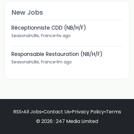
New Jobs
Réceptionniste CDD (NB/H/F)
Seasonal
•
Lille, France
•
1w ago
Responsable Restauration (NB/H/F)
Seasonal
•
Lille, France
•
1m ago
RSS
•
All Jobs
•
Contact Us
•
Privacy Policy
•
Terms
© 2026 : 247 Media Limited