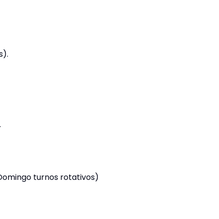
s).
.
Domingo turnos rotativos)