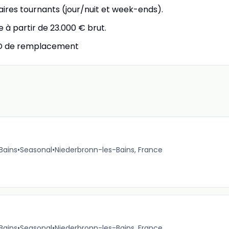
ires tournants (jour/nuit et week-ends).
 à partir de 23.000 € brut.
CDD de remplacement
Bains
•
Seasonal
•
Niederbronn-les-Bains, France
Bains
•
Seasonal
•
Niederbronn-les-Bains, France