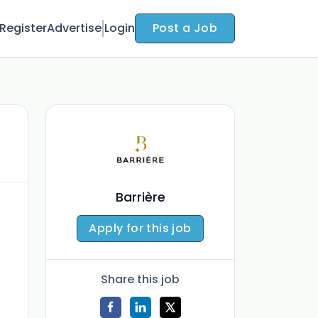
Register
Advertise
Login
Post a Job
Barrière
Apply for this job
Share this job