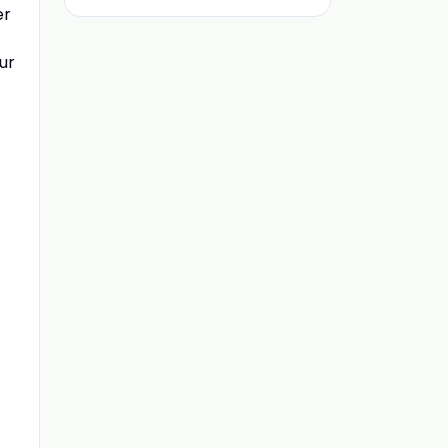
er
ur