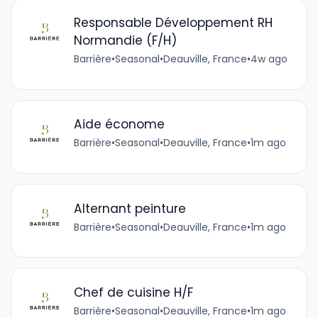
Responsable Développement RH
Normandie (F/H)
Barrière
•
Seasonal
•
Deauville, France
•
4w ago
Aide économe
Barrière
•
Seasonal
•
Deauville, France
•
1m ago
Alternant peinture
Barrière
•
Seasonal
•
Deauville, France
•
1m ago
Chef de cuisine H/F
Barrière
•
Seasonal
•
Deauville, France
•
1m ago