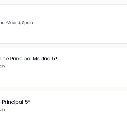
nal
•
Madrid, Spain
he Principal Madrid 5*
ain
Principal 5*
ain