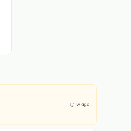
s
1w ago