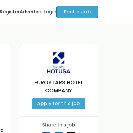
Register
Advertise
Login
Post a Job
EUROSTARS HOTEL
COMPANY
Apply for this job
Share this job
ia