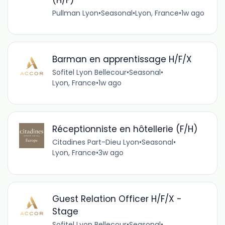
Pullman Lyon
•
Seasonal
•
Lyon, France
•
1w ago
Barman en apprentissage H/F/X
Sofitel Lyon Bellecour
•
Seasonal
•
Lyon, France
•
1w ago
Réceptionniste en hôtellerie (F/H)
Citadines Part-Dieu Lyon
•
Seasonal
•
Lyon, France
•
3w ago
Guest Relation Officer H/F/X -
Stage
Sofitel Lyon Bellecour
•
Seasonal
•