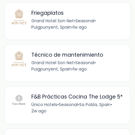
Friegaplatos
Grand Hotel Son Net
•
Seasonal
•
Puigpunyent, Spain
•
1w ago
Técnico de mantenimiento
Grand Hotel Son Net
•
Seasonal
•
Puigpunyent, Spain
•
1w ago
F&B Prácticas Cocina The Lodge 5*
Único Hotels
•
Seasonal
•
Sa Pobla, Spain
•
2w ago