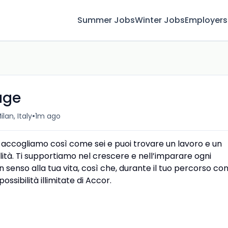
Summer Jobs
Winter Jobs
Employers
age
•
ilan, Italy
1m ago
i accogliamo così come sei e puoi trovare un lavoro e un
ità. Ti supportiamo nel crescere e nell’imparare ogni
un senso alla tua vita, così che, durante il tuo percorso co
ossibilità illimitate di Accor.