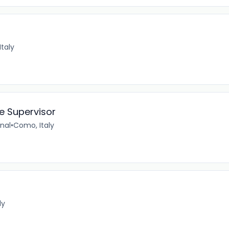
Italy
e Supervisor
nal
•
Como, Italy
ly