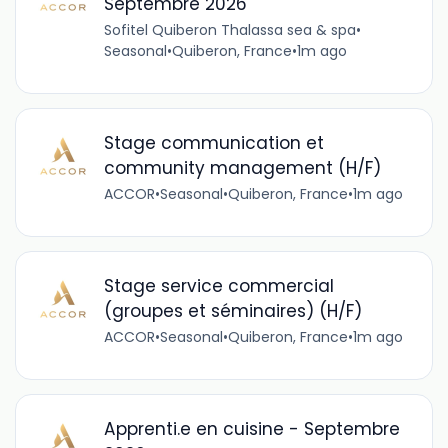
Septembre 2026
Sofitel Quiberon Thalassa sea & spa
•
Seasonal
•
Quiberon, France
•
1m ago
Stage communication et
community management (H/F)
ACCOR
•
Seasonal
•
Quiberon, France
•
1m ago
Stage service commercial
(groupes et séminaires) (H/F)
ACCOR
•
Seasonal
•
Quiberon, France
•
1m ago
Apprenti.e en cuisine - Septembre