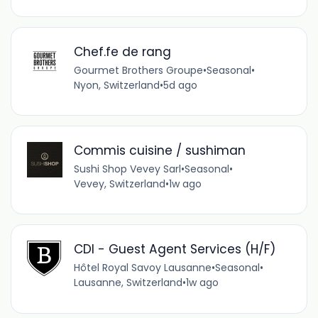
Chef.fe de rang
Gourmet Brothers Groupe
•
Seasonal
•
Nyon, Switzerland
•
5d ago
Commis cuisine / sushiman
Sushi Shop Vevey Sarl
•
Seasonal
•
Vevey, Switzerland
•
1w ago
CDI - Guest Agent Services (H/F)
Hôtel Royal Savoy Lausanne
•
Seasonal
•
Lausanne, Switzerland
•
1w ago