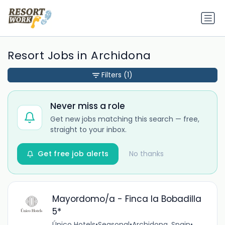
Resort Jobs in Archidona
Filters
(1)
Never miss a role
Get new jobs matching this search — free,
straight to your inbox.
Get free job alerts
No thanks
Mayordomo/a - Finca la Bobadilla
5*
Único Hotels
•
Seasonal
•
Archidona, Spain
•