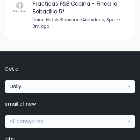
Practicas F&B Cocina - Finca la
Bobadilla 5*
Único Hotels
•
Seasonal
•
Archidona, Spain
•
3m ago
Get a
Daily
email of new
All categories
jobs