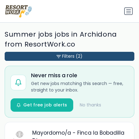
Summer jobs jobs in Archidona
from ResortWork.co
Filters
(2)
Never miss a role
Get new jobs matching this search — free,
straight to your inbox.
Get free job alerts
No thanks
Mayordomo/a - Finca la Bobadilla