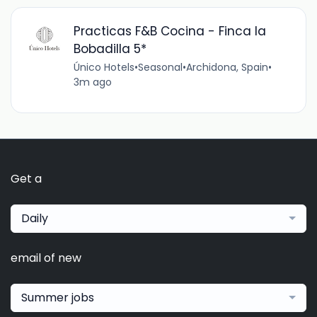
Practicas F&B Cocina - Finca la
Bobadilla 5*
Único Hotels
•
Seasonal
•
Archidona, Spain
•
3m ago
Get a
Daily
email of new
Summer jobs