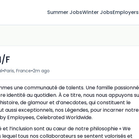
Summer Jobs
Winter Jobs
Employers
H/F
•
•
l
Paris, France
2m ago
ommes une communauté de talents. Une famille passionn
e identité au quotidien. À ce titre, nous nous appuyons s
istoire, de glamour et d’anecdotes, qui constituent le
ut aussi exceptionnels, nos Légendes, pour incarner notre
d by Employees, Celebrated Worldwide.
é et l’inclusion sont au cœur de notre philosophie « We
 lequel tous nos collaborateurs se sentent valorisés et