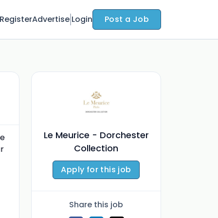
Register
Advertise
Login
Post a Job
Le Meurice - Dorchester
ée
Collection
ur
Apply for this job
Share this job