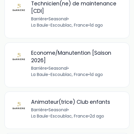
Technicien(ne) de maintenance
[CDI]
Barrière
•
Seasonal
•
La Baule-Escoublac, France
•
1d ago
Econome/Manutention [Saison
2026]
Barrière
•
Seasonal
•
La Baule-Escoublac, France
•
1d ago
Animateur(trice) Club enfants
Barrière
•
Seasonal
•
La Baule-Escoublac, France
•
2d ago