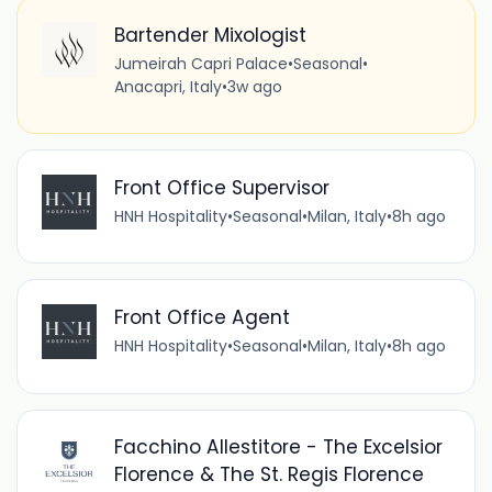
Bartender Mixologist
Jumeirah Capri Palace
•
Seasonal
•
Anacapri, Italy
•
3w ago
Front Office Supervisor
HNH Hospitality
•
Seasonal
•
Milan, Italy
•
8h ago
Front Office Agent
HNH Hospitality
•
Seasonal
•
Milan, Italy
•
8h ago
Facchino Allestitore - The Excelsior
Florence & The St. Regis Florence