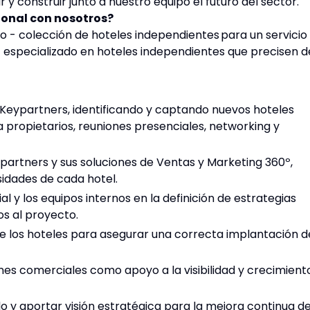
r y construir junto a nuestro equipo el futuro del sector.
sional con nosotros?
 - colección de hoteles independientes para un servicio
 especializado en hoteles independientes que precisen d
 Keypartners, identificando y captando nuevos hoteles
a propietarios, reuniones presenciales, networking y
partners y sus soluciones de Ventas y Marketing 360º,
idades de cada hotel.
 y los equipos internos en la definición de estrategias
os al proyecto.
 de los hoteles para asegurar una correcta implantación d
ones comerciales como apoyo a la visibilidad y crecimient
y aportar visión estratégica para la mejora continua d