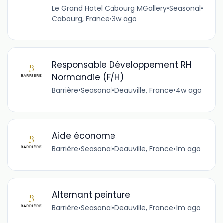
Le Grand Hotel Cabourg MGallery
•
Seasonal
•
Cabourg, France
•
3w ago
Responsable Développement RH
Normandie (F/H)
Barrière
•
Seasonal
•
Deauville, France
•
4w ago
Aide économe
Barrière
•
Seasonal
•
Deauville, France
•
1m ago
Alternant peinture
Barrière
•
Seasonal
•
Deauville, France
•
1m ago