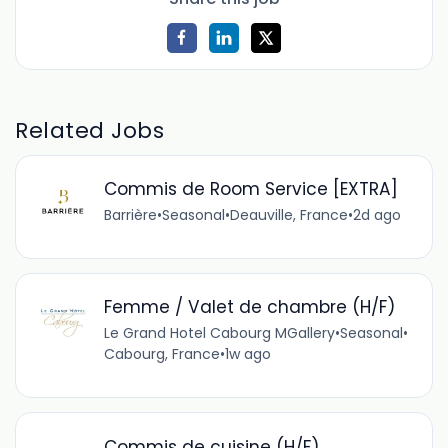
Related Jobs
Commis de Room Service [EXTRA]
Barrière
•
Seasonal
•
Deauville, France
•
2d ago
Femme / Valet de chambre (H/F)
Le Grand Hotel Cabourg MGallery
•
Seasonal
•
Cabourg, France
•
1w ago
Commis de cuisine (H/F)