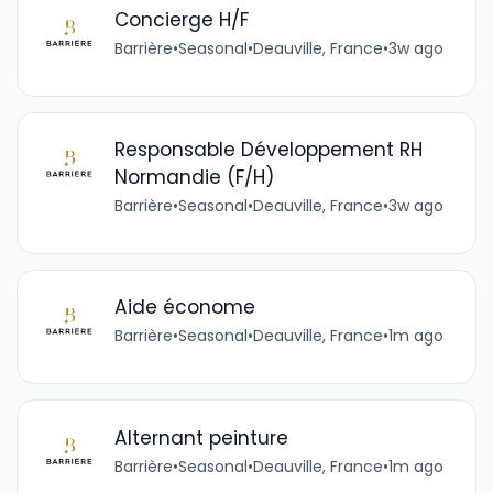
Concierge H/F
Barrière
•
Seasonal
•
Deauville, France
•
3w ago
Responsable Développement RH
Normandie (F/H)
Barrière
•
Seasonal
•
Deauville, France
•
3w ago
Aide économe
Barrière
•
Seasonal
•
Deauville, France
•
1m ago
Alternant peinture
Barrière
•
Seasonal
•
Deauville, France
•
1m ago