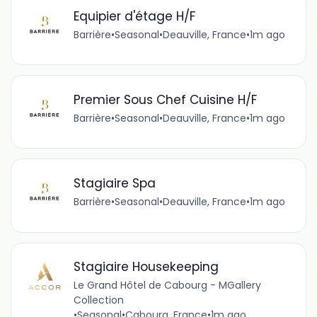
Equipier d'étage H/F
Barrière
•
Seasonal
•
Deauville, France
•
1m ago
Premier Sous Chef Cuisine H/F
Barrière
•
Seasonal
•
Deauville, France
•
1m ago
Stagiaire Spa
Barrière
•
Seasonal
•
Deauville, France
•
1m ago
Stagiaire Housekeeping
Le Grand Hôtel de Cabourg - MGallery
Collection
•
Seasonal
•
Cabourg, France
•
1m ago