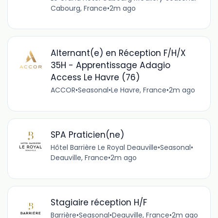
Cabourg, France
•
2m ago
Alternant(e) en Réception F/H/X
35H - Apprentissage Adagio
Access Le Havre (76)
ACCOR
•
Seasonal
•
Le Havre, France
•
2m ago
SPA Praticien(ne)
Hôtel Barrière Le Royal Deauville
•
Seasonal
•
Deauville, France
•
2m ago
Stagiaire réception H/F
Barrière
•
Seasonal
•
Deauville, France
•
2m ago