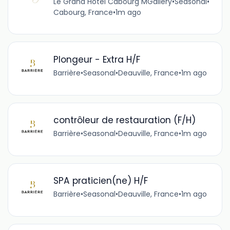
Le Grand Hotel Cabourg MGallery
•
Seasonal
•
Cabourg, France
•
1m ago
Plongeur - Extra H/F
Barrière
•
Seasonal
•
Deauville, France
•
1m ago
contrôleur de restauration (F/H)
Barrière
•
Seasonal
•
Deauville, France
•
1m ago
SPA praticien(ne) H/F
Barrière
•
Seasonal
•
Deauville, France
•
1m ago