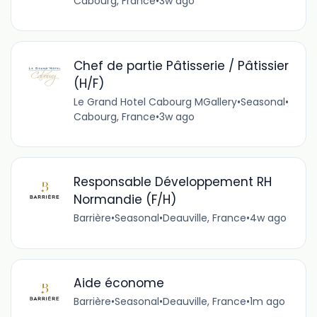
Cabourg, France
•
3w ago
Chef de partie Pâtisserie / Pâtissier
(H/F)
Le Grand Hotel Cabourg MGallery
•
Seasonal
•
Cabourg, France
•
3w ago
Responsable Développement RH
Normandie (F/H)
Barrière
•
Seasonal
•
Deauville, France
•
4w ago
Aide économe
Barrière
•
Seasonal
•
Deauville, France
•
1m ago