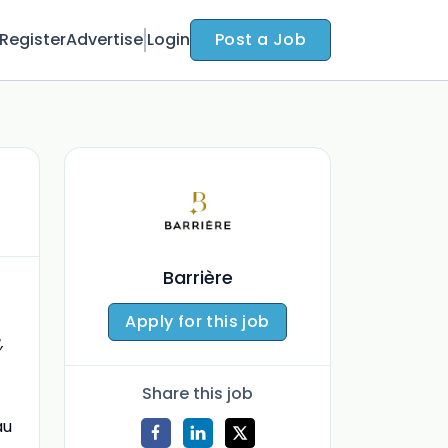
Register
Advertise
Login
Post a Job
Barrière
Apply for this job
,
Share this job
au