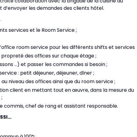
roite collaboration avec la brigade de la cuisine du
t d’envoyer les demandes des clients hôtel.
…
ents services et le Room Service ;
’office room service pour les différents shifts et services
a propreté des offices sur chaque étage ;
boissons …) et passer les commandes si besoin ;
ervice : petit déjeuner, déjeuner, dîner ;
 au niveau des offices ainsi que du room service ;
tion client en mettant tout en œuvre, dans la mesure du
 ;
e commis, chef de rang et assistant responsable.
SSI…
 commun à 100%